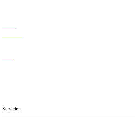
Sancor Salud
Medifé
Uno Salud
Movistar
Claro
Turismo
Asesoria y Gestoria
Prestamos de elementos
Servicios
Exequial