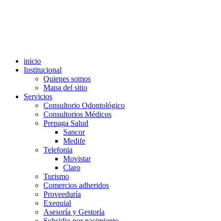
inicio
Institucional
Quienes somos
Mapa del sitio
Servicios
Consultorio Odontológico
Consultorios Médicos
Prepaga Salud
Sancor
Medife
Telefonia
Movistar
Claro
Turismo
Comercios adheridos
Proveeduría
Exequial
Asesoría y Gestoría
Subsidio por nacimiento