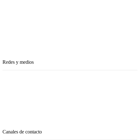
Comercios Adheridos
Proveeduria
Subsidio por nacimiento
Subsidio por casamiento
Subsidio por fallecimiento
Redes y medios
Facebook
Instagram
Comprometidos
Canales de contacto