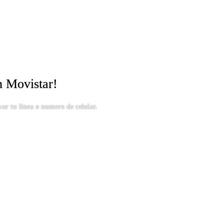
 Movistar!
var tu linea o numero de celular.