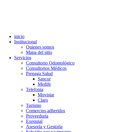
inicio
Institucional
Quienes somos
Mapa del sitio
Servicios
Consultorio Odontológico
Consultorios Médicos
Prepaga Salud
Sancor
Medife
Telefonia
Movistar
Claro
Turismo
Comercios adheridos
Proveeduría
Exequial
Asesoría y Gestoría
Subsidio por nacimiento