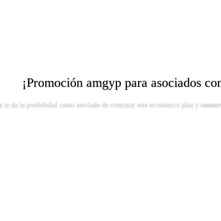
¡Promoción amgyp para asociados con
p
te da la posibilidad como asociado de contratar este económico plan y
conser